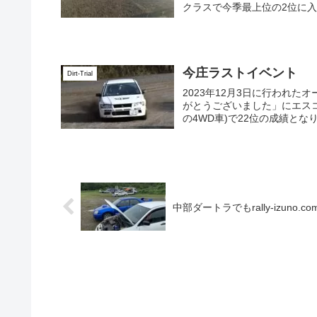
クラスで今季最上位の2位に入り
今庄ラストイベント
Dirt-Trial
2023年12月3日に行われ
がとうございました」にエスコ
の4WD車)で22位の成績となり
中部ダートラでもrally-izuno.co