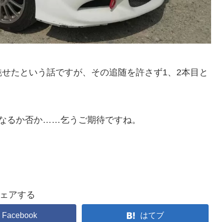
せたという話ですが、その追随を許さず1、2本目と
。
なるか否か……乞うご期待ですね。
ェアする
Facebook
はてブ