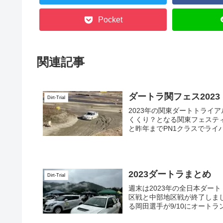
Pocket
関連記事
ダートラ関フェス2023
Dirt-Trial
2023年の関東ダートトライ
くくり？となる関東フェステ
と昨年までPN1クラスでライバ
2023ダートラまとめ
Dirt-Trial
週末は2023年の全日本ダー
区戦と中部地区戦が終了しま
る岡田選手が9/10にオートランド