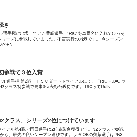
続き
アル選手権に出場していた豊嶋選手、”RIC”を車両名に入れてひっそ
シリーズに参戦していました。不言実行の男気です。 今シーズン
PN...
ス初参戦で３位入賞
アル選手権 第2戦 ＦＳＣダートトライアルにて、「RIC FUAC ラ
クラス初参戦で見事3位表彰台獲得です。 RICってRally-
N2クラス、シリーズ2位につけています
トライアル第4戦で岡田選手は2位表彰台獲得です。N2クラスで参戦
から、最先の良いシーズン運びです。 大学OBの齋藤選手はPN3