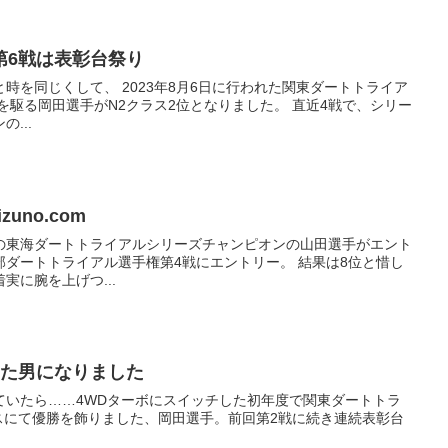
第6戦は表彰台祭り
時を同じくして、 2023年8月6日に行われた関東ダートトライア
サーを駆る岡田選手がN2クラス2位となりました。 直近4戦で、シリー
...
zuno.com
年の東海ダートトライアルシリーズチャンピオンの山田選手がエント
ダートトライアル選手権第4戦にエントリー。 結果は8位と惜し
実に腕を上げつ...
った男になりました
ていたら……4WDターボにスイッチした初年度で関東ダートトラ
スにて優勝を飾りました、岡田選手。前回第2戦に続き連続表彰台