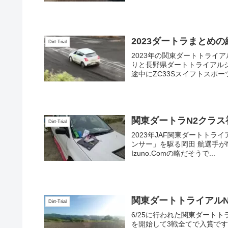
2023ダートラまとめの
Dirt-Trial
2023年の関東ダートトライ
りと長野県ダートトライアル
途中にZC33Sスイフトスポーツの
関東ダートラN2クラ
Dirt-Trial
2023年JAF関東ダートトライ
ンサー」を駆る岡田 航選手がN2
Izuno.Comの略だそうで...
関東ダートトライアル
Dirt-Trial
6/25に行われた関東ダート
を開始して3戦全てで入賞です