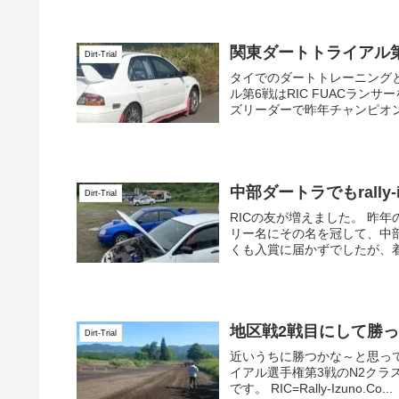
関東ダートトライアル
Dirt-Trial
タイでのダートトレーニングと
ル第6戦はRIC FUACラン
ズリーダーで昨年チャンピオンの
中部ダートラでもrally-i
Dirt-Trial
RICの友が増えました。 昨
リー名にその名を冠して、中部
くも入賞に届かずでしたが、着
地区戦2戦目にして勝
Dirt-Trial
近いうちに勝つかな～と思っ
イアル選手権第3戦のN2クラ
です。 RIC=Rally-Izuno.Co...