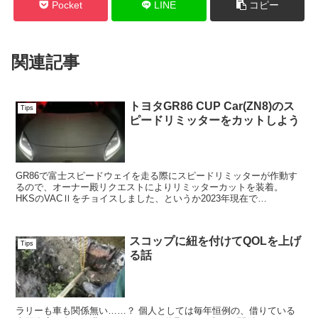
Pocket
LINE
コピー
関連記事
トヨタGR86 CUP Car(ZN8)のス
Tips
ピードリミッターをカットしよう
GR86で富士スピードウェイを走る際にスピードリミッターが作動す
るので、オーナー殿リクエストによりリミッターカットを装着。
HKSのVACⅡをチョイスしました、というか2023年現在で
GR86/BRZ用のリミッターカットはこれしかない？ ...
スコップに紐を付けてQOLを上げ
Tips
る話
ラリーも車も関係無い……？ 個人としては毎年恒例の、借りている