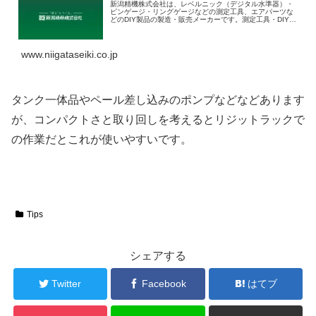
新潟精機株式会社は、レベルニック（デジタル水準器）・
ピンゲージ・リングゲージなどの測定工具、エアパーツな
どのDIY製品の製造・販売メーカーです。測定工具・DIY製
品は新潟精機株式会社におまかせください。
www.niigataseiki.co.jp
タンク一体品やペール差し込みのポンプなどなどあります
が、コンパクトさと取り回しを考えるとリジットラックで
の作業だとこれが使いやすいです。
Tips
シェアする
Twitter
Facebook
はてブ