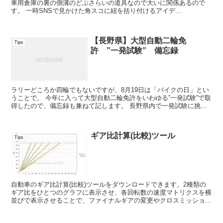
車用倉庫の裏の側溝のどぶさらいの道具なので大いに関係あるので
す。 一時SNSで見かけた角スコに紐を括り付けるアイデ...
【長野県】大型自動二輪免
Tips
許 ”一発試験” 備忘録
ラリーどころか四輪でもないですが、8月19日は「バイクの日」とい
うことで。 今年に入って大型自動二輪免許をいわゆる”一発試験”で取
得したので、備忘録も兼ねて記します。 長野県内で一発試験に挑む
方がどの程度いるのか未知数ですが、免...
ギア比計算(比較)ツール
Tips
自動車のギア比計算(比較)ツールをダウンロードできます。2種類の
ギア比をひとつのグラフに表示させ、各回転数の速度マトリクスを横
並びで表示させることで、ファイナルギアの変更やクロスミッション
搭載時の性能比較をわかりやすくしてあります。xlsxファイルですの
で、Microsoft Excelにてご使用ください。