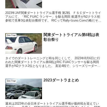
2023年JAF関東ダートトライアル選手権 第2戦 ＦＳＣダートトライ
アルにて、「RIC FUAC ランサー」を駆る岡田 航選手がN2クラス初
参戦で見事3位表彰台獲得です。 RICってRally-Izuno.Comの略だそう
で...
関東ダートトライアル第6戦は表
Dirt-Trial
彰台祭り
タイでのダートトレーニングと時を同じくして、 2023年8月6日に行
われた関東ダートトライアル第6戦はRIC FUACランサーを駆る岡田
選手がN2クラス2位となりました。 直近4戦で、シリーズリーダーで
昨年チャンピオンの...
2023ダートラまとめ
Dirt-Trial
週末は2023年の全日本ダートトライアル選手権が最終戦を迎えてい