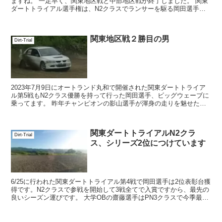
ますね。 一足早く、関東地区戦と中部地区戦が終了しました。 関東
ダートトライアル選手権は、N2クラスでランサーを駆る岡田選手が
9/10にオートランド...
関東地区戦２勝目の男
Dirt-Trial
2023年7月9日にオートランド丸和で開催された関東ダートトライア
ル第5戦もN2クラス優勝を持って行った岡田選手、ビッグウェーブに
乗ってます。 昨年チャンピオンの影山選手が渾身の走りを魅せたと
いう話ですが、その追随を許...
関東ダートトライアルN2クラ
Dirt-Trial
ス、シリーズ2位につけています
6/25に行われた関東ダートトライアル第4戦で岡田選手は2位表彰台獲
得です。N2クラスで参戦を開始して3戦全てで入賞ですから、最先の
良いシーズン運びです。 大学OBの齋藤選手はPN3クラスで今季最上
位の2位に入り、シリーズも2位で折り...