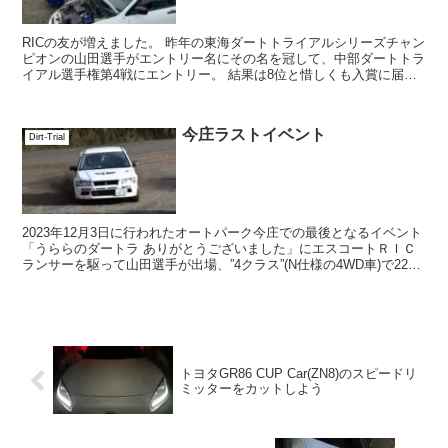
RICの友が増えました。 昨年の東海ダートトライアルシリーズチャン
ピオンの山田選手がエントリー名にその名を冠して、中部ダートトラ
イアル選手権第4戦にエントリー。 結果は8位と惜しくも入賞に届か
ずでしたが、着実に腕を上げつ...
今庄ラストイベント
Dirt-Trial
2023年12月3日に行われたオートパーク今庄での最後となるイベント
「うららのダートラ ありがとうございました」にエスコートＲＩＣ
ランサーを駆って山田選手が出場、”4クラス”(N仕様の4WD車)で22位
の成績となりました。 写真のとお...
トヨタGR86 CUP Car(ZN8)のスピードリ
ミッターをカットしよう