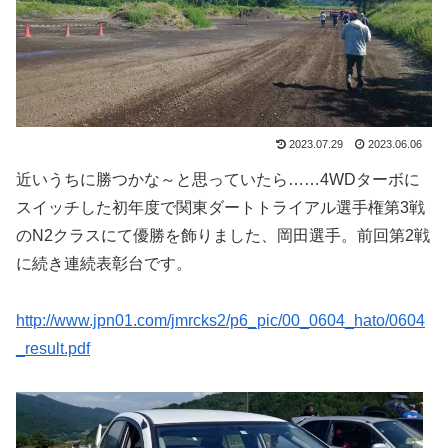
2023.07.29
2023.06.06
近いうちに勝つかな～と思っていたら……4WDターボに
スイッチした初年度で関東ダートトライアル選手権第3戦
のN2クラスにて優勝を飾りました、岡田選手。前回第2戦
に続き連続表彰台です。
http://www.jpn01.com/jmrcks2/p6_pic/00_0604_hato/0604
_result.pdf