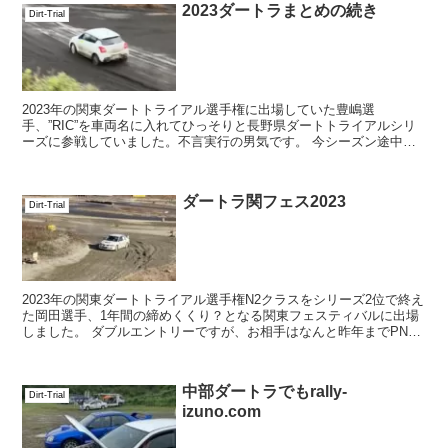
2023ダートラまとめの続き
Dirt-Trial
2023年の関東ダートトライアル選手権に出場していた豊嶋選
手、”RIC”を車両名に入れてひっそりと長野県ダートトライアルシリ
ーズに参戦していました。不言実行の男気です。 今シーズン途中に
ZC33SスイフトスポーツのPN...
ダートラ関フェス2023
Dirt-Trial
2023年の関東ダートトライアル選手権N2クラスをシリーズ2位で終え
た岡田選手、1年間の締めくくり？となる関東フェスティバルに出場
しました。 ダブルエントリーですが、お相手はなんと昨年までPN1
クラスでライバルだった佐藤選手。かつて...
中部ダートラでもrally-
Dirt-Trial
izuno.com