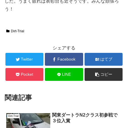
した。うまく嵌れば表彰台も近そうです。みんな頑張ろ
う！
Dirt-Trial
シェアする
Twitter
Facebook
はてブ
Pocket
LINE
コピー
関連記事
関東ダートラN2クラス初参戦で
Dirt-Trial
３位入賞