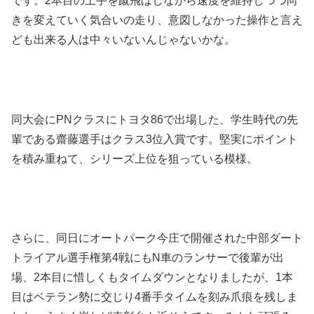
です。2本目の土手を蹴飛ばしながら速度を維持しつつ向
きを変えていく気合いの走り、意図しなかった操作と言え
ども出来る人は中々いないんじゃないかな。
同大会にPNクラスにトヨタ86で出場した、学生時代の先
輩である齋藤選手はクラス3位入賞です。堅実にポイント
を積み重ねて、シリーズ上位を狙っている模様。
さらに、同日にオートパーク今庄で開催された中部ダート
トライアル選手権第4戦にもN車のランサーで後輩が出
場、2本目に惜しくもタイムダウンとなりましたが、1本
目はベテラン勢に交じり4番手タイムを刻み爪痕を残しま