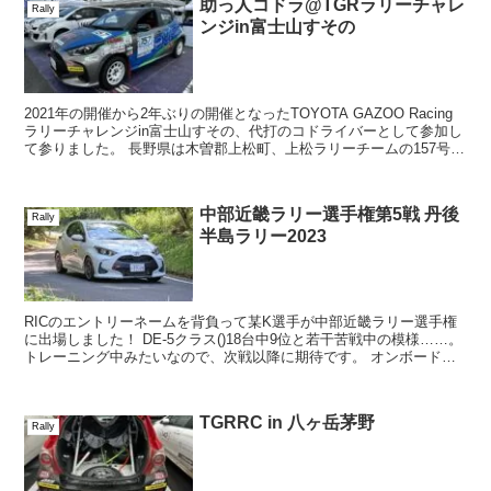
助っ人コドラ@TGRラリーチャレ
Rally
ンジin富士山すその
2021年の開催から2年ぶりの開催となったTOYOTA GAZOO Racing
ラリーチャレンジin富士山すその、代打のコドライバーとして参加し
て参りました。 長野県は木曽郡上松町、上松ラリーチームの157号車
トヨタヤリスの...
中部近畿ラリー選手権第5戦 丹後
Rally
半島ラリー2023
RICのエントリーネームを背負って某K選手が中部近畿ラリー選手権
に出場しました！ DE-5クラス()18台中9位と若干苦戦中の模様……。
トレーニング中みたいなので、次戦以降に期待です。 オンボード映
像をチラ見したところ、速くなり...
TGRRC in 八ヶ岳茅野
Rally