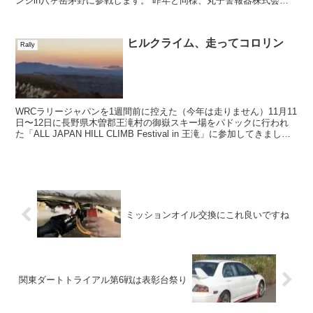
ンジin八ヶ岳茅野に参戦します。 昨年と同様、丸子警報器株式会社
として看板を掲げ「丸子...
ヒルクライム、走ってコロリン
Rally
WRCラリージャパンを1週間前に控えた（今年は走りません）11月11
日〜12日に長野県木曽郡王滝村の御嶽スキー場をパドックに行われ
た「ALL JAPAN HILL CLIMB Festival in 王滝」に参加してきまし
た。※競技結果 ...
ミッションオイル交換にこれ良いですね
関東ダートトライアル第6戦は表彰台祭り