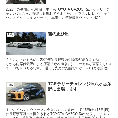
2022年の参加から3年目、本年もTOYOTA GAZOO Racing ラリーチ
ャレンジin八ヶ岳茅野に参戦してきました。 クラス：E-1（ヴィッツ
ワンメイク、エキスパート） 車両：丸子警報器ヴィッツ NCP...
雪の思ひ出
Rally
３月になったものの、2024年は長野県内の降雪が続きますね……。
しかも南岸低気圧による所謂「かみゆき」(←ローカルな言葉らしい)
で、べちゃべちゃです。 遡って先月のお話ですが、2/12(月)に御岳ス
ノーランドで行われた...
TGRラリーチャレンジin八ヶ岳茅
Rally
野に出場します
すでにイベントウィークに突入していますが、4月15日(土)-16日(日)
に長野県茅野市で開催されるTOYOTA GAZOO Racingラリーチャレ