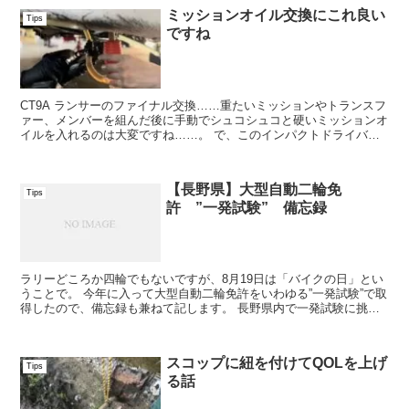
ミッションオイル交換にこれ良い
Tips
ですね
CT9A ランサーのファイナル交換……重たいミッションやトランスフ
ァー、メンバーを組んだ後に手動でシュコシュコと硬いミッションオ
イルを入れるのは大変ですね……。 で、このインパクトドライバー
に差し込むタイプのポンプが便利でした。 I...
【長野県】大型自動二輪免
Tips
許 ”一発試験” 備忘録
ラリーどころか四輪でもないですが、8月19日は「バイクの日」とい
うことで。 今年に入って大型自動二輪免許をいわゆる”一発試験”で取
得したので、備忘録も兼ねて記します。 長野県内で一発試験に挑む
方がどの程度いるのか未知数ですが、免...
スコップに紐を付けてQOLを上げ
Tips
る話